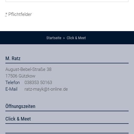
*
Pflichtfelder
Startseite
Click & Meet
M. Ratz
August-Bebel-Straße 38
17506
Gützkow
Telefon
038353 50163
E-Mail
ratz-mayk@t-online.de
Öffnungszeiten
Click & Meet