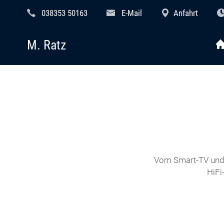
038353 50163
E-Mail
Anfahrt
M. Ratz
Vom Smart-TV und 
HiFi