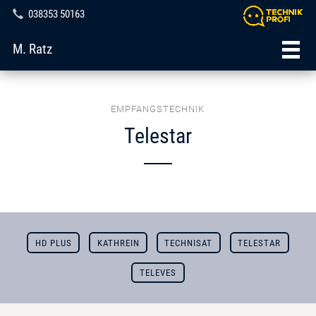
038353 50163
M. Ratz
EMPFANGSTECHNIK
Telestar
HD PLUS
KATHREIN
TECHNISAT
TELESTAR
TELEVES