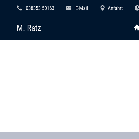
038353 50163
E-Mail
Anfahrt
M. Ratz