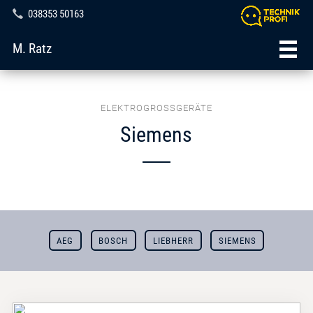
038353 50163
M. Ratz
ELEKTROGROSSGERÄTE
Siemens
AEG
BOSCH
LIEBHERR
SIEMENS